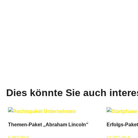
Dies könnte Sie auch intere
Themen-Paket „Abraham Lincoln“
Erfolgs-Paket
6.987,00
€
14.977,00
€