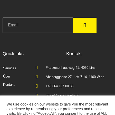
Quicklinks
Kontakt
Franzosenhausweg 41, 4030 Linz
Services
Über
Absberggasse 27, Loft 7.14, 1100 Wien
Kontakt
+43 664 137 00 35
office@aaron.ventures
We use cookies on our website to give you the most relevant
experience by remembering your preferences and repeat
visits. By clicking “Accept All”, you consent to the use of ALL